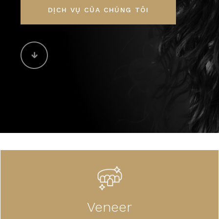
DỊCH VỤ CỦA CHÚNG TÔI
Veneer