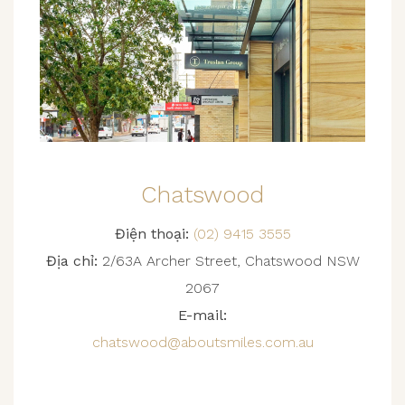
Chatswood
Điện thoại:
(02) 9415 3555
Địa chỉ:
2/63A Archer Street, Chatswood NSW
2067
E-mail:
chatswood@aboutsmiles.com.au